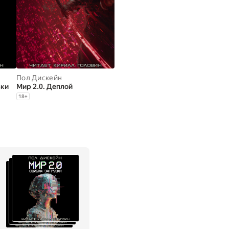
Пол Дискейн
зки
Мир 2.0. Деплой
18
+