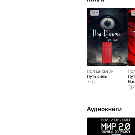
Пол Дискейн
По
Путь силы
Пут
На
18
+
18
+
Аудиокниги