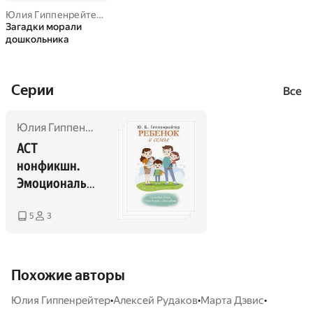
Юлия Гиппенрейтер
,
Алексей Николаевич Рудаков
Загадки морали
дошкольника
Cерии
Все
Юлия Гиппенрейтер
,
Алексей Николаевич Рудаков
АСТ 
нонфикшн. 
Эмоциональн
ое воспитание 
детей
5
3
Похожие авторы
•
•
•
Юлия Гиппенрейтер
Алексей Рудаков
Марта Дэвис