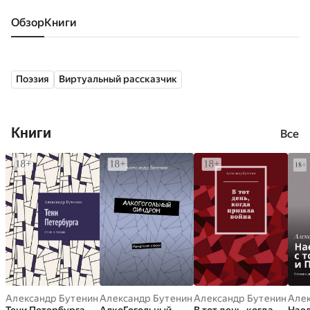
Обзор
книги
Поэзия
Виртуальный рассказчик
Книги
Все
Александр Бутенин
Александр Бутенин
Александр Бутенин
Алек