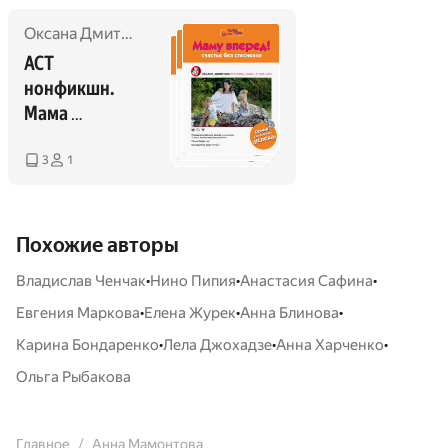
Оксана Дмитрова
,
Наташа Мишина
,
Ольга Рыбакова
,
Евг
АСТ 
нонфикшн. 
Мама 
инстаграма
3
1
Похожие авторы
•
•
•
Владислав Ченчак
Нино Пипия
Анастасия Сафина
•
•
•
Евгения Маркова
Елена Журек
Анна Блинова
•
•
•
Карина Бондаренко
Лела Джохадзе
Анна Харченко
Ольга Рыбакова
Главное
Анна Мамонтова