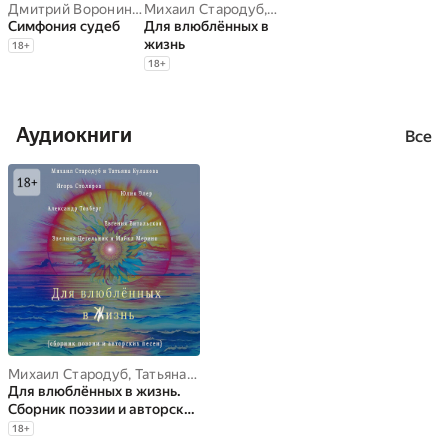
Дмитрий Воронин
,
Михаил Стародуб
Михаил Стародуб
,
,
Елена Сафронова
Александр Товберг
,
Лариса 
,
Татья
Симфония судеб
Для влюблённых в
жизнь
18
+
18
+
Аудиокниги
Все
Михаил Стародуб
,
Татьяна Кулакова
,
Игорь Столяров
,
Александр
Для влюблённых в жизнь.
Сборник поэзии и авторских
песен
18
+