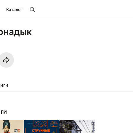
Каталог
Бонадык
ниги
иги