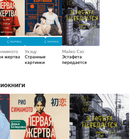
Симамото
Укэцу
Майко Сэо
ая жертва
Странные
Эстафета
картинки
передается
диокниги