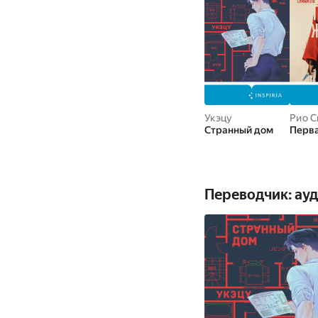
Укэцу
Рио 
Странный дом
Перв
Переводчик: ау