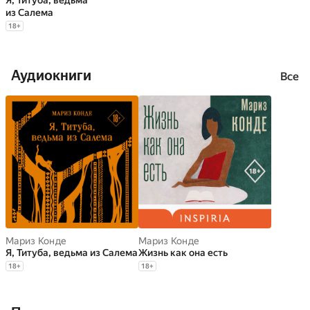
Я, Титуба, ведьма
из Салема
18
+
Аудиокниги
Все
Мариз Конде
Мариз Конде
Я, Титуба, ведьма из Салема
Жизнь как она есть
18
+
18
+