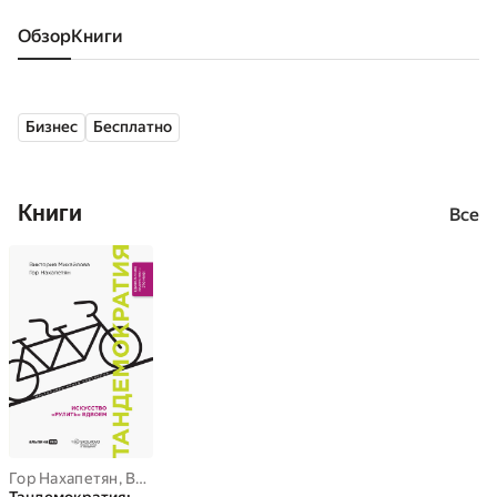
Обзор
книги
Бизнес
Бесплатно
Книги
Все
Гор Нахапетян
,
Виктория Михайлова