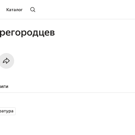
Каталог
арегородцев
ниги
ратура