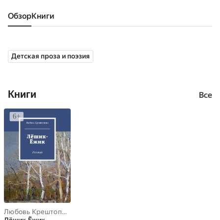
Обзор
книги
Детская проза и поэзия
Книги
Все
Любовь Крештопова