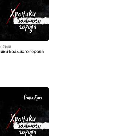
 Кара
Дика Кара
ики Большого города
Детям одуванчиков. О
жизни, о ценностях,
которые в ней есть. И,
конечно же, о Ветре!