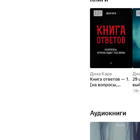
Дика Кара
Дик
Книга ответов — 1.
29 
[на вопросы,
вый
которые задаёт
18
+
тебе Жизнь]
Аудиокниги