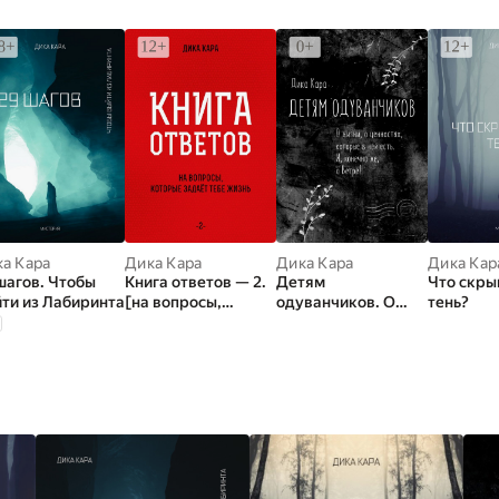
а Кара
Дика Кара
Дика Кара
Дика Кар
шагов. Чтобы
Книга ответов — 2.
Детям
Что скры
ти из Лабиринта
[на вопросы,
одуванчиков. О
тень?
которые задаёт
жизни, о ценностях,
тебе Жизнь]
которые в ней есть.
И, конечно же, о
Ветре!