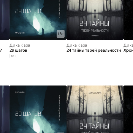
Дика Кара
Дика Кара
Дика
?
29 шагов
24 тайны твоей реальности
Хрон
18
+