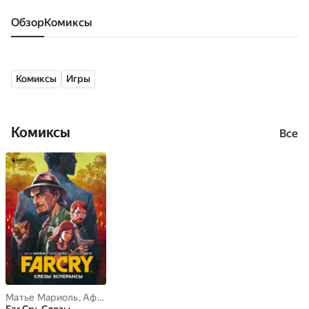
Обзор
комиксы
Комиксы
Игры
Комиксы
Все
Матье Мариоль
,
Афиф Халед
,
Саладин Басти