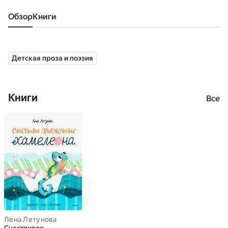
Обзор
книги
Детская проза и поэзия
Книги
Все
Лена Летунова