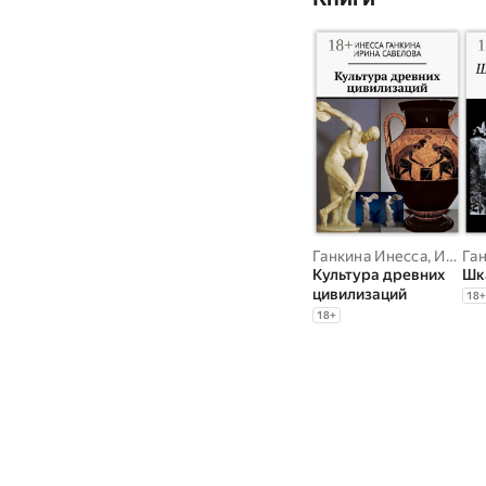
Ганкина Инесса
,
Ирина Савелова
Га
Культура древних
Шк
цивилизаций
18
+
18
+