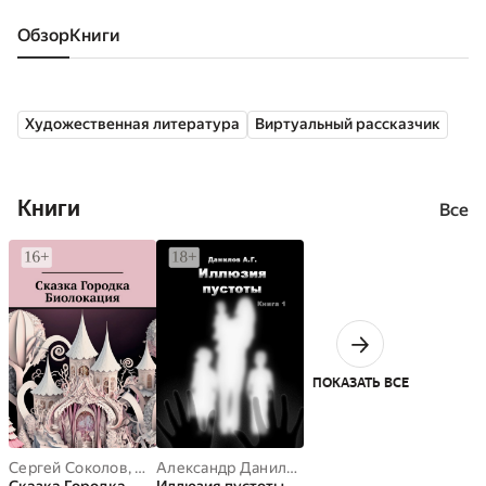
Обзор
книги
Художественная литература
Виртуальный рассказчик
Книги
Все
ПОКАЗАТЬ ВСЕ
Сергей Соколов
,
Александр Данилов
,
Александр Данилов
Ольга Лобышева
,
Анатол