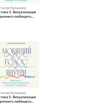
тасия Кулькова
Анастасия Кулькова
Анастасия Ку
тика 5. Визуализация
Практика 3. Выбор
Практика 4. С
реннего любящего
посланий
ресурсом. Пр
ощника
Критика
тасия Кулькова
Анастасия Кулькова
Анастасия Ку
тика 5. Визуализация
Практика 3. Выбор
Практика 4. С
реннего любящего
посланий
ресурсом. Пр
ощника
Критика