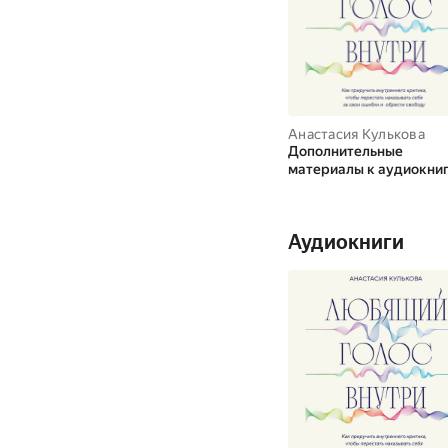
Анастасия Кулькова
Дополнительные
материалы к аудиокниг
Любящий голос внутри.
приручить внутреннег
критика, чтобы перест
Аудиокниги
наказывать себя за сво
ошибки и обрести своб