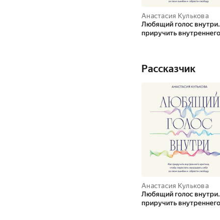
Анастасия Кулькова
Любящий голос внутри.
приручить внутреннег
критика, чтобы перест
наказывать себя за сво
ошибки и обрести своб
Рассказчик
Анастасия Кулькова
Любящий голос внутри.
приручить внутреннег
критика, чтобы перест