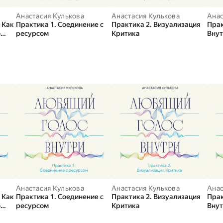
Анастасия Кулькова
Анастасия Кулькова
Анас
 Как
Практика 1. Соединение с
Практика 2. Визуализация
Прак
о
ресурсом
Критика
Внут
ать
пом
и
оду
Анастасия Кулькова
Анастасия Кулькова
Анас
 Как
Практика 1. Соединение с
Практика 2. Визуализация
Прак
о
ресурсом
Критика
Внут
ать
пом