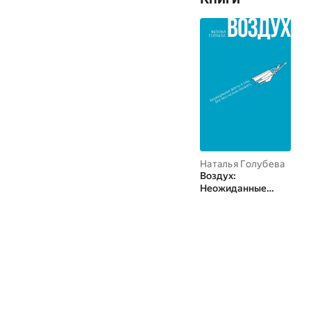
Наталья Голубева
Воздух:
Неожиданные
факты о том, без
чего нельзя
прожить