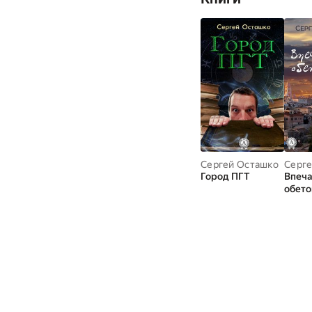
Сергей Осташко
Серге
Город ПГТ
Впеча
обет