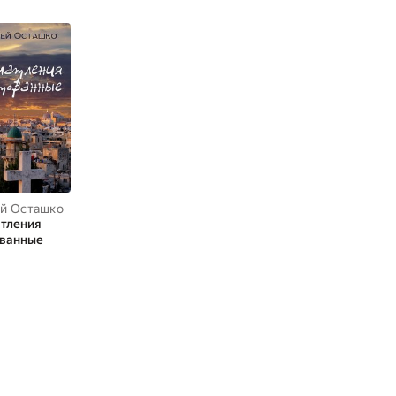
й Осташко
тления
ованные