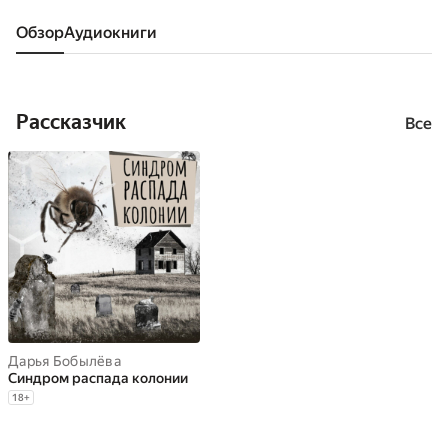
Обзор
аудиокниги
Рассказчик
Все
Дарья Бобылёва
Синдром распада колонии
18
+