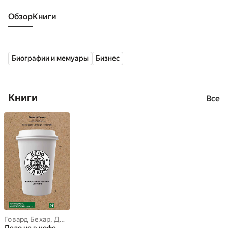
Обзор
книги
Биографии и мемуары
Бизнес
Книги
Все
Говард Бехар
,
Джанет Голдстайн