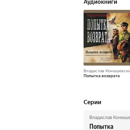
Аудиокниги
эту сторону
фронта. Основная
миссия
Владислав Конюшевск
Попытка возврата
Cерии
Попытка 