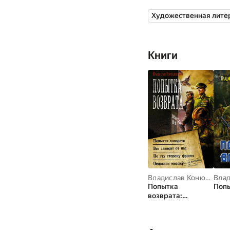
Художественная лите
Книги
Владислав Конюшевский
Попытка
Попы
возврата:
Попытка
возврата. Всё
зависит от нас. По