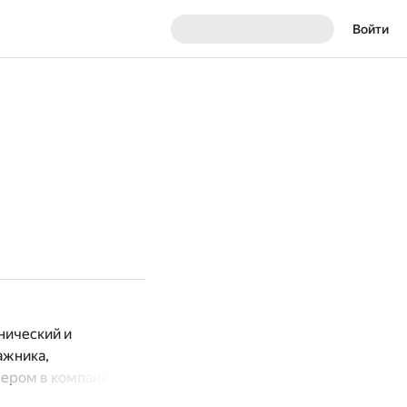
Войти
нический и
ажника,
нером в компании