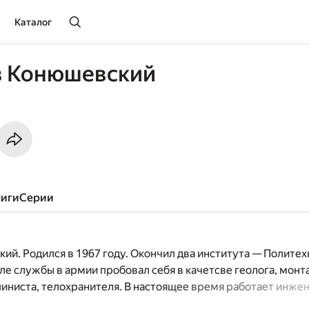
Каталог
в Конюшевский
ниги
серии
ий. Родился в 1967 году. Окончил два института — Политех
ле службы в армии пробовал себя в качетсве геолога, монт
ниста, телохранителя. В настоящее время работает инже
кается историей, музыкой, туризмом