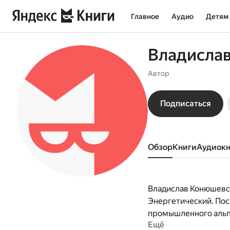
Главное
Аудио
Детям
Владисла
Автор
Подписаться
Обзор
книги
аудиок
Владислав Конюшевск
Энергетический. Пос
промышленного альпи
Ещё
сотовой связи. Увле