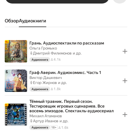
Обзор
аудиокниги
Грань. Аудиоспектакли по рассказам
Ольга Громыко
Дмитрий Филимонов
и др.
4.1k
Аудиокнига
Граф Аверин. Аудиокомикс. Часть 1
Виктор Дашкевич
Егор Жирнов
и др.
1.8k
Аудиокнига
Тёмный травник. Первый сезон.
Тестировщик игровых сценариев. Все
восемь эпизодов. Спектакль-аудиосериал
Михаил Атаманов
Артур Иванов
и др.
1.6k
Аудиокнига
18
+