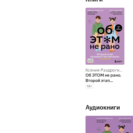
Ксения Раздрогина
,
Оль
Об ЭТОМ не рано.
Второй этап
полового
18
+
воспитания: от 6 до
14 лет. Книга для
родителей
Аудиокниги