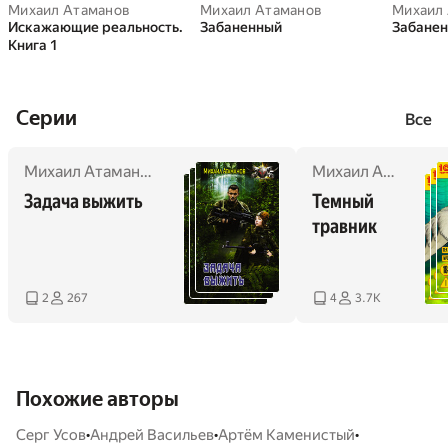
Михаил Атаманов
Михаил Атаманов
Михаил
Искажающие реальность.
Забаненный
Забанен
Книга 1
Cерии
Все
Михаил Атаманов
Михаил Атаманов
Задача выжить
Темный 
травник
2
267
4
3.7K
Похожие авторы
•
•
•
Серг Усов
Андрей Васильев
Артём Каменистый