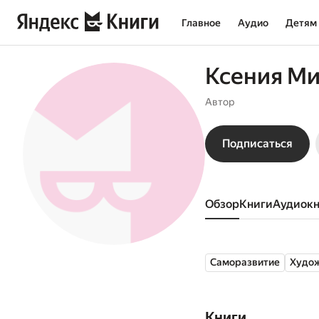
Главное
Аудио
Детям
Ксения М
Автор
Подписаться
Обзор
книги
аудиок
Саморазвитие
Худож
Книги