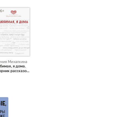
ия Михалкина
ения Михалкина
бимая, я дома.
орник рассказов
любви