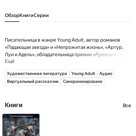
Обзор
книги
серии
Писательница в жанре Young Adult, автор романов
«Падающая звезда» и «Непрожитая жизнь», «Артур,
Луи и Адель», обладательница премии «Рукопись года
Ещё
2018 Young Adult». Дана пишет свои книги на русском,
но последние 10 лет живет в Париже.
Художественная литература
Young Adult
Аудио
Виртуальный рассказчик
Синхронизировано
Книги
Все