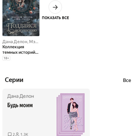
ПОКАЗАТЬ ВСЕ
Дана Делон
,
Мэри Влад
,
Влада Мишина
,
Джек Тодд
,
Марго Харт
,
Коллекция
темных историй.
Поддайся
18
+
искушению
Cерии
Все
Дана Делон
Будь моим
2
1.3K