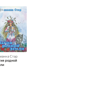
ианна Стар
ия родной
мли