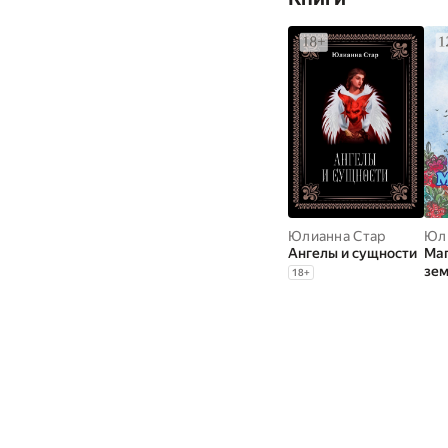
Юлианна Стар
Юл
Ангелы и сущности
Маг
зе
18
+