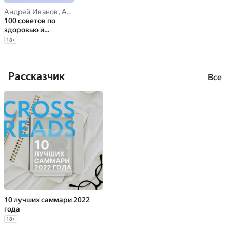
Андрей Иванов
,
Анна Власова
,
Елена Ощепкова
,
Наталья Белен
100 советов по
здоровью и
долголетию. Том 9
18
+
Рассказчик
Все
10 лучших саммари 2022
года
18
+