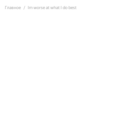
Главное
Im worse at what I do best