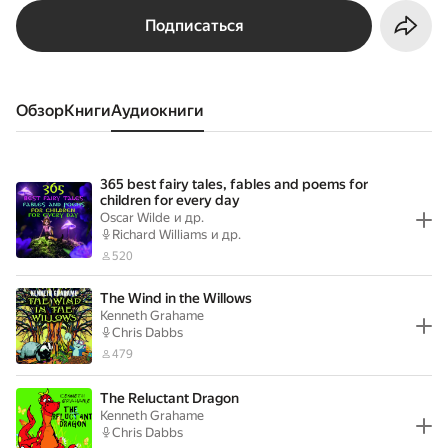
Подписаться
Обзор
книги
аудиокниги
365 best fairy tales, fables and poems for
children for every day
Oscar Wilde
и др.
Richard Williams
и др.
520
The Wind in the Willows
Kenneth Grahame
Chris Dabbs
479
The Reluctant Dragon
Kenneth Grahame
Chris Dabbs