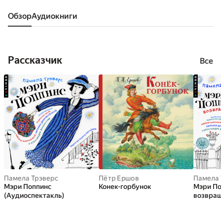
Обзор
аудиокниги
Рассказчик
Все
Памела Трэверс
Пётр Ершов
Памела 
Мэри Поппинс
Конек-горбунок
Мэри По
(Аудиоспектакль)
возвра
(Аудиос