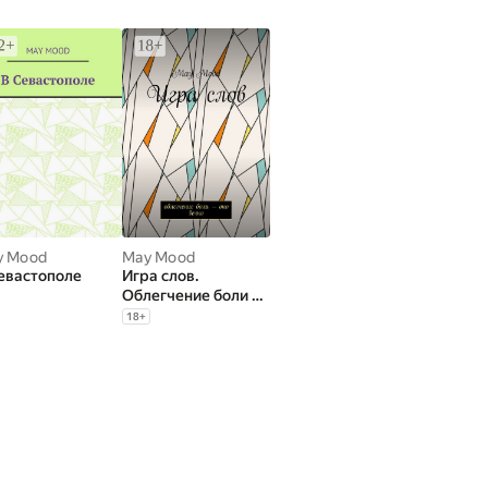
y Mood
May Mood
евастополе
Игра слов.
Облегчение боли —
оно вечно
18
+