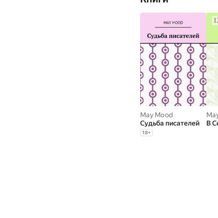
May Mood
Ma
Судьба писателей
В С
18
+