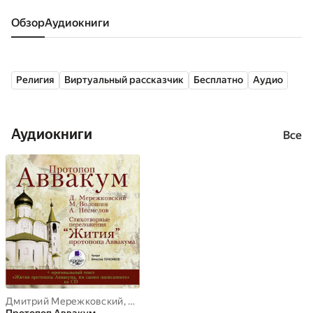
Обзор
аудиокниги
Религия
Виртуальный рассказчик
Бесплатно
Аудио
Аудиокниги
Все
Дмитрий Мережковский
,
Максимилиан Волошин
,
Арсений Несм