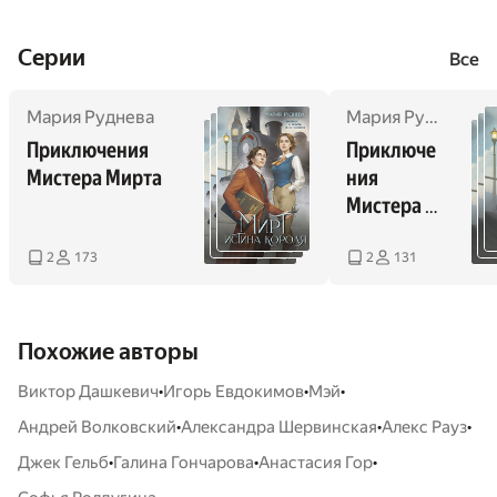
Cерии
Все
Мария Руднева
Мария Руднева
Приключения 
Приключе
Мистера Мирта
ния 
Мистера 
Мирта
2
173
2
131
Похожие авторы
•
•
•
Виктор Дашкевич
Игорь Евдокимов
Мэй
•
•
•
Андрей Волковский
Александра Шервинская
Алекс Рауз
•
•
•
Джек Гельб
Галина Гончарова
Анастасия Гор