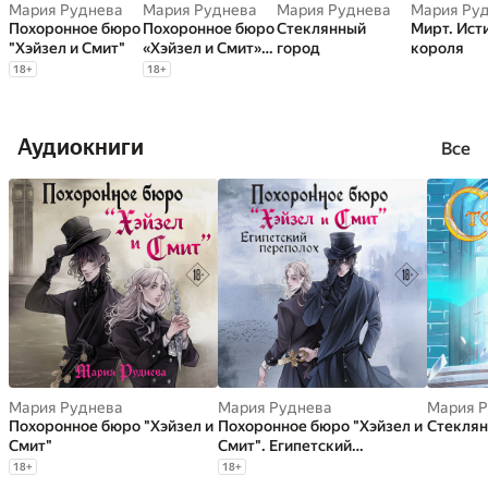
Мария Руднева
Мария Руднева
Мария Руднева
Мария Ру
Похоронное бюро
Похоронное бюро
Стеклянный
Мирт. Ист
"Хэйзел и Смит"
«Хэйзел и Смит».
город
короля
Египетский
18
+
18
+
переполох
Аудиокниги
Все
Мария Руднева
Мария Руднева
Мария 
Похоронное бюро "Хэйзел и
Похоронное бюро "Хэйзел и
Стеклян
Смит"
Смит". Египетский
переполох
18
+
18
+