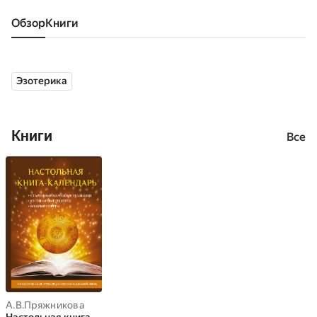
Обзор
книги
Эзотерика
Книги
Все
А.В.Пряжникова