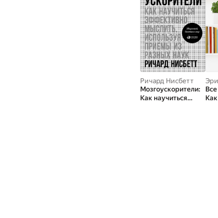
Ричард Нисбетт
Эри
Мозгоускорители:
Все
Как научиться
Как
эффективно
бес
мыслить, используя
есл
приемы из разных
вре
наук