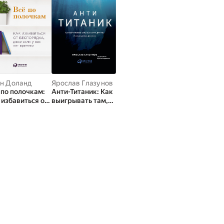
н Доланд
Ярослав Глазунов
 по полочкам:
Анти-Титаник: Как
 избавиться от
выигрывать там,
порядка, даже
где тонут другие.
и у вас нет
Руководство для
мени
CEO