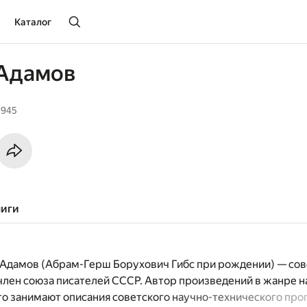
Каталог
 Адамов
1945
ниги
Адамов (Абрам-Герш Борухович Гибс при рождении) — сов
 член союза писателей СССР. Автор произведений в жанре н
о занимают описания советского научно-технического прог