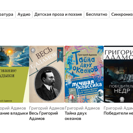
семье рабочих, образование ему не удалось получить: он б
ратура
Аудио
Детская проза и поэзия
Бесплатно
Синхрониз
лет Адамов был членом херсонской партии большевиков. Во
ником ликвидации судебных актов о восстании на броненосц
 же время проводил революционную агитацию на флотских к
был осужден на три года.
ьмы Григорий Адамов редактировал социал-демократическ
 работал в Госиздате, публиковался в журнале «Наши дости
еты «За индустриализацию». В 1931 году выпустил первый 
ем «Соединенные колонны».
игорий Адамов написал три романа, самый известный из кот
низирован. Большая часть его произведений посвящена ос
ю энергетики, путешествиям на новейших «подземоходах» 
горий Адамов
Григорий Адамов
Григорий Адамов
Григорий Ада
нание владыки
Весь Григорий
Тайна двух
Победители н
ла Анастасия Олещук в рамках совместного проекта Яндек
Адамов
океанов