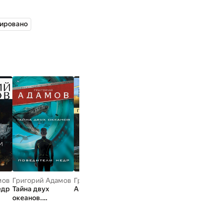
ыл отчислен из
ировано
 время революции
е «Князь Потемкин-
ораблях в
ую газету «Юг» в
жения», был
сборник рассказов и
орых — «Тайна двух
воению новых
и подводных лодках.
мов
Григорий Адамов
Григорий Адамов
Григорий Адамов
Григор
едр
Тайна двух
Авария
Тайна двух
Корабл
с Книг и НИУ ВШЭ.
океанов.
океанов
е на Ан
Победители недр
(сборник)