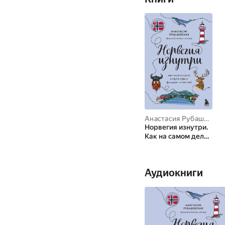
Анастасия Рубашевская
Норвегия изнутри.
Как на самом деле
живут в стране
фьордов и
викингов?
Аудиокниги