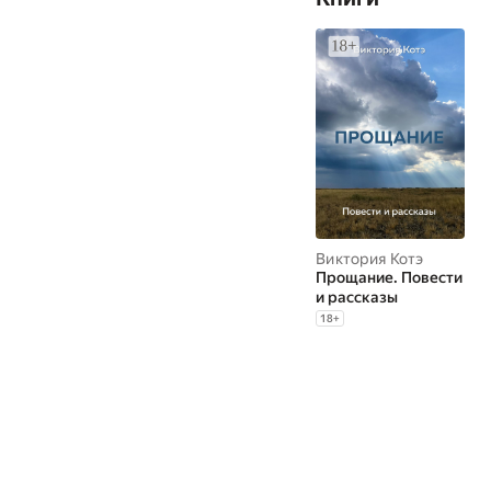
Виктория Котэ
Прощание. Повести
и рассказы
18
+