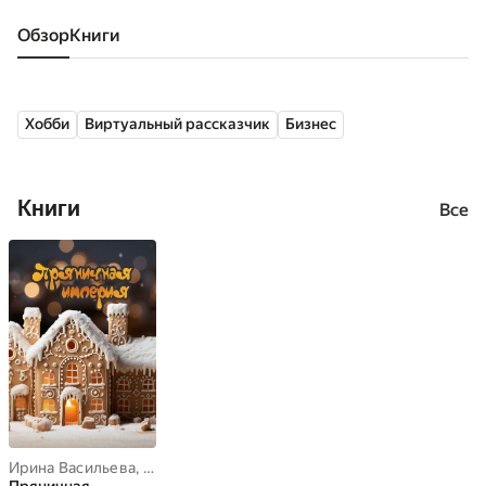
Обзор
книги
Хобби
Виртуальный рассказчик
Бизнес
Книги
Все
Ирина Васильева
,
Людмила Алексеева
,
Юлия Васильева
,
Юлия 