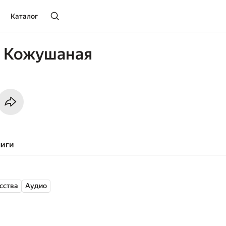
Каталог
а Кожушаная
ниги
сства
Аудио