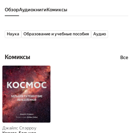
Обзор
аудиокниги
комиксы
Наука
Образование и учебные пособия
Аудио
Комиксы
Все
Джайлс Спэрроу