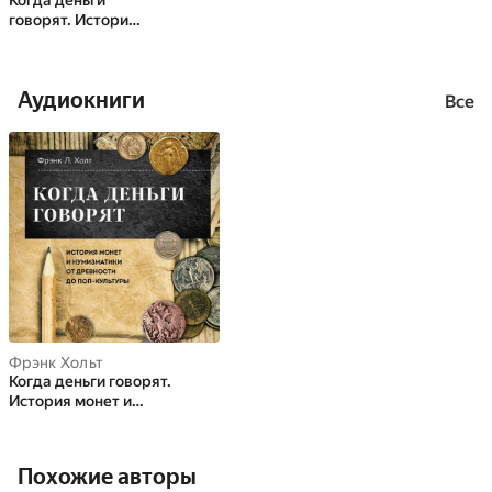
Когда деньги
говорят. История
монет и
нумизматики от
древности до поп-
Аудиокниги
культуры
Все
Фрэнк Хольт
Когда деньги говорят.
История монет и
нумизматики от древности
до поп-культуры
Похожие авторы