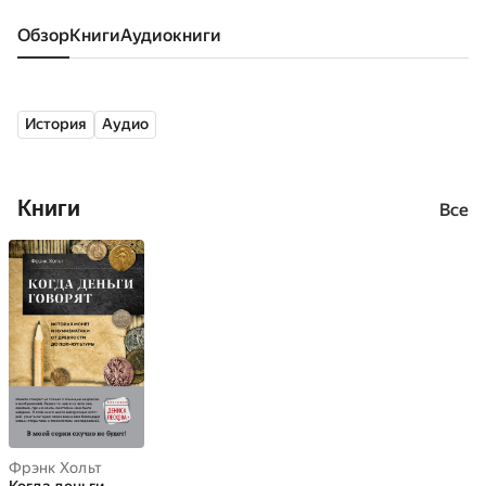
Обзор
книги
аудиокниги
История
Аудио
Книги
Все
Фрэнк Хольт