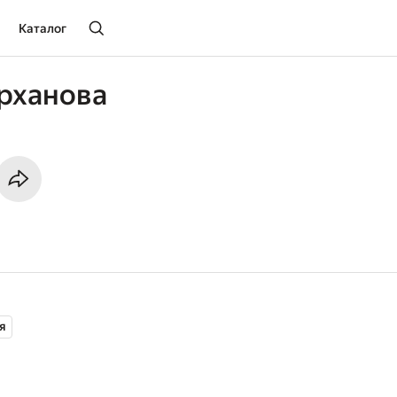
Каталог
рханова
я