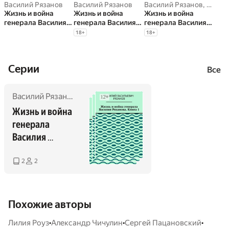
Василий Рязанов
Василий Рязанов
Василий Рязанов
,
Ирина
Жизнь и война
Жизнь и война
Жизнь и война
генерала Василия
генерала Василия
генерала Василия
Рязанова. Книга 1
Рязанова. Книга 2
Рязанова. Книга 3
18
+
18
+
Cерии
Все
Василий Рязанов
Жизнь и война 
генерала 
Василия 
Рязанова
2
2
Похожие авторы
•
•
•
Лилия Роуз
Александр Чичулин
Сергей Пацановский