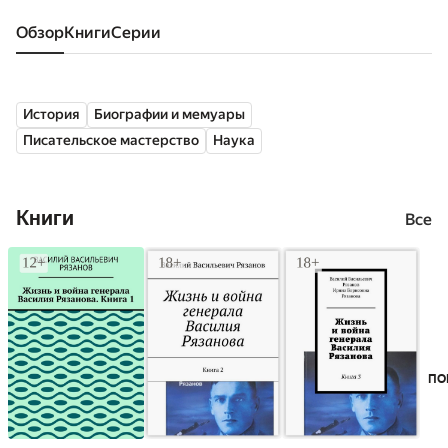
Обзор
книги
серии
История
Биографии и мемуары
Писательское мастерство
Наука
Книги
Все
ПО