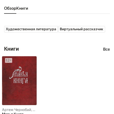
Обзор
книги
Художественная литература
Виртуальный рассказчик
Книги
Все
Артем Чернобай
,
Лада Белоцветова
,
Марина Гуцалюк