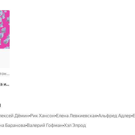
 Вотрин
,
Алексей Дёмин
к
а и
ть
ы
•
•
•
•
лексей Дёмин
Рик Хансон
Елена Левкиевская
Альфред Адлер
•
•
на Баранова
Валерий Гофман
Хэл Элрод