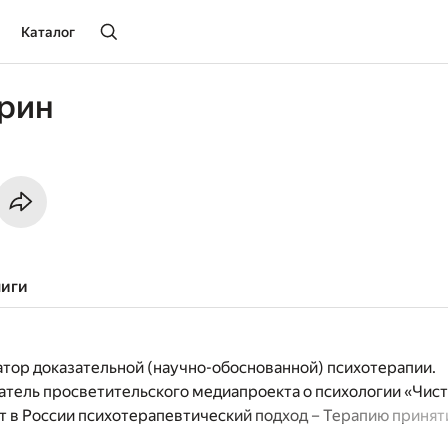
Каталог
трин
ниги
атор доказательной (научно-обоснованной) психотерапии.
атель просветительского медиапроекта о психологии «Чист
ет в России психотерапевтический подход – Терапию принят
itment therapy). Член группы запуска Ассоциации контекст