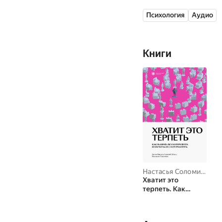
поведенческой науки
Психология
Аудио
Научные интересы: в
контекстуально-пове
Ведет частную практ
Книги
свободное время – с
Настасья Соломина
,
Ан
Хватит это
терпеть. Как
выбрать
психотерапевта и
научиться с ним