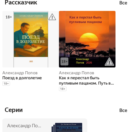
Рассказчик
Все
Александр Попов
Александр Попов
Поезд в долголетие
Как я перестал быть
пугливым пацаном. Путь в
18
+
мастерство боевых
18
+
искусств
Cерии
Все
Александр Попов
,
Дмитрий Неясов