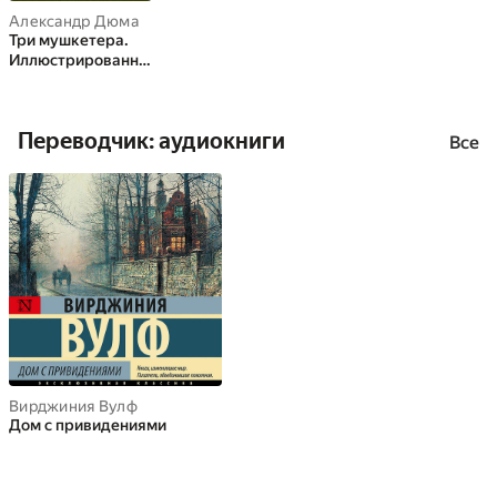
Александр Дюма
Три мушкетера.
Иллюстрированно
е издание
Переводчик: аудиокниги
Все
Вирджиния Вулф
Дом с привидениями