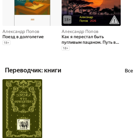
решений; • математическое моделирование
функционирования предприятий. Хобби: туризм,
горные лыжи.
Александр Попов
Александр Попов
Поезд в долголетие
Как я перестал быть
пугливым пацаном. Путь в
18
+
мастерство боевых
18
+
искусств
Переводчик: книги
Все