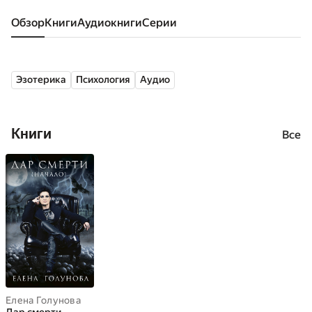
Обзор
книги
аудиокниги
серии
Эзотерика
Психология
Аудио
Книги
Все
Елена Голунова