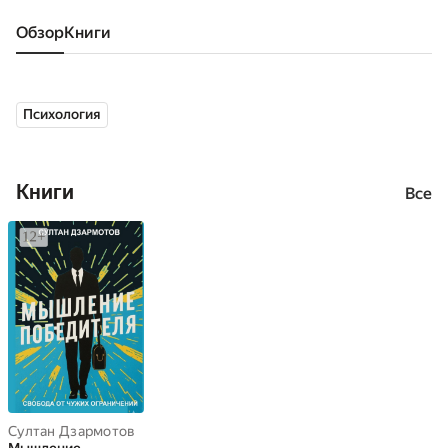
Обзор
книги
Психология
Книги
Все
Султан Дзармотов